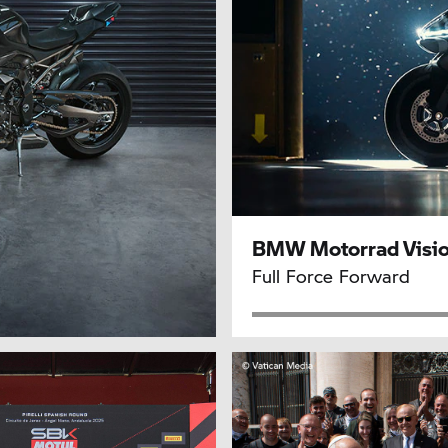
BMW Motorrad
Visi
Full Force Forward