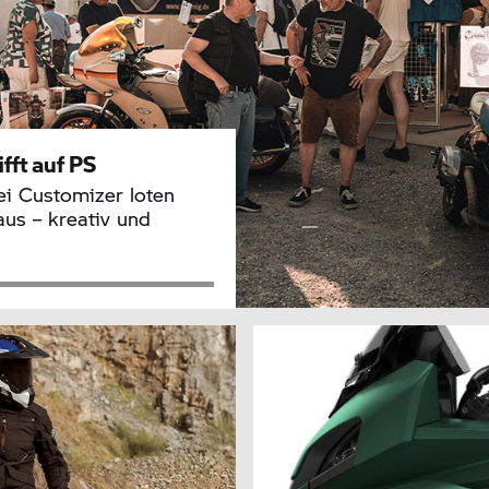
ifft auf PS
i Customizer loten
us – kreativ und
l