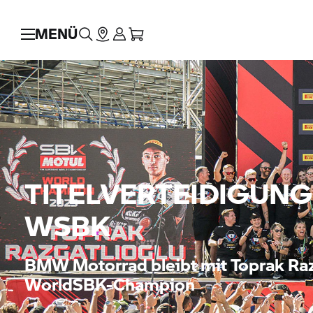
MENÜ
TITELVERTEIDIGUNG
WSBK
BMW Motorrad
bleibt mit Toprak Ra
WorldSBK-Champion