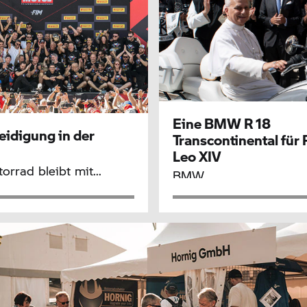
Eine
BMW R 18
teidigung in der
Transcontinental für 
Leo XIV
orrad
bleibt mit...
BMW...