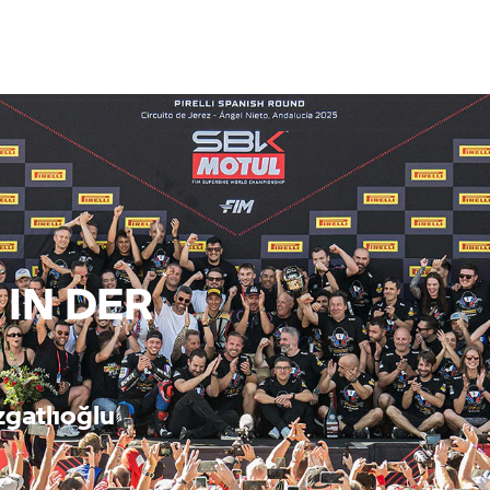
 IN DER
zgatlıoğlu