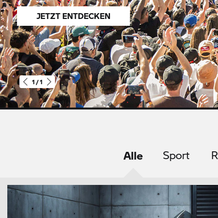
JETZT ENTDECKEN
1 / 1
Stories
Alle
Sport
R