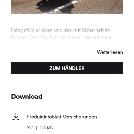
Fahrgefühl erleben und das mit Sicherheit im
Rücken. Dein Händler hat immer die optimale
Versicherung für Dich und Dein Bike.
Weiterlesen
ZUM HÄNDLER
Download
Produktinfoblatt Versicherungen
PDF
|
1.18 MB