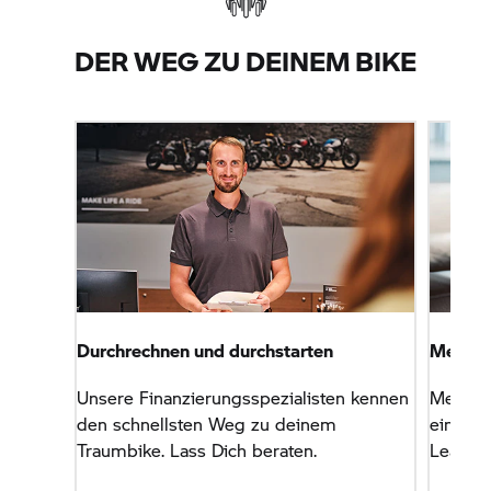
DER WEG ZU DEINEM BIKE
Durchrechnen und durchstarten
Mein B
Unsere Finanzierungsspezialisten kennen
Mein BM
den schnellsten Weg zu deinem
ein ein
Traumbike. Lass Dich beraten.
Leasing
Von der