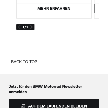
Laufzei
MEHR ERFAHREN
Verwalt
bietet D
1 / 2
BACK TO TOP
Jetzt für den
BMW Motorrad
Newsletter
anmelden
AUF DEM LAUFENDEN BLEIBEN