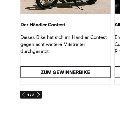
Der Händler Contest
Alles e
Dieses Bike hat sich im Händler Contest
Entdeck
gegen acht weitere Mitstreiter
Custom
durchgesetzt.
R 18
Mo
ZUM GEWINNERBIKE
1 / 3