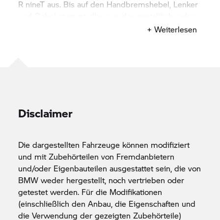
R nineT
aus. Bis auf den Handbremshebel, Lenker
und Gabel stammt alles aus den metallliebenden
Händen des Blechmanns. Bei der Elektronik, dem
+ Weiterlesen
Sattel und beim Lack bekam er Unterstützung von
außen. Fehlte nur noch der Name. „Der kosmische
Reiter“ oder „Karpartenhund“ taufte er seine
Maschinen schon. Und seine Version der
BMW R nineT?
„Freunde erwähnten, dass meine
Karosserie an der Front etwas an einen
Hühnerkopf erinnert“, erzählt der Customizer. „Ich
Disclaimer
erkundigte mich daraufhin, wie denn die Bayern
dazu sagen würden. Dann entschied ich mich, die
Die dargestellten Fahrzeuge können modifiziert
Maschine 'Giggerl' zu nennen.“
und mit Zubehörteilen von Fremdanbietern
und/oder Eigenbauteilen ausgestattet sein, die von
BMW weder hergestellt, noch vertrieben oder
getestet werden. Für die Modifikationen
(einschließlich den Anbau, die Eigenschaften und
die Verwendung der gezeigten Zubehörteile)