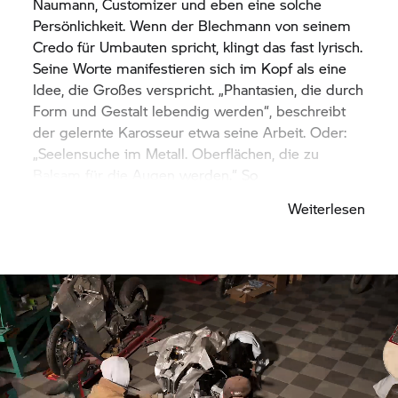
Naumann, Customizer und eben eine solche
Persönlichkeit. Wenn der Blechmann von seinem
Credo für Umbauten spricht, klingt das fast lyrisch.
Seine Worte manifestieren sich im Kopf als eine
Idee, die Großes verspricht. „Phantasien, die durch
Form und Gestalt lebendig werden“, beschreibt
der gelernte Karosseur etwa seine Arbeit. Oder:
„Seelensuche im Metall. Oberflächen, die zu
Balsam für die Augen werden.“ So
bedeutungsschwanger seine Aussagen auch
Weiterlesen
klingen, seine Bikes spiegeln diese Ansprüche
wieder. Sie sind Kunst aus Metall und Blech. Es
verwundert nicht, dass der Bernhard Naumann ein
großer Science-Fiction-Anhänger ist. Für den Blick
in die Zukunft braucht es eine besondere
Vorstellungskraft, die auch der Customizer hat.
Seine Bikes wirken wie aus einer entfernten, vor
uns liegenden Zeit.