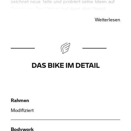
zeichnet neue Teile und probiert seine Ideen auf
Papier aus. Der Umbau hat dann aber längst
angefangen. Das sei dann „eher ein
Weiterlesen
Experimentieren von Variationen“, sagt der
Blechmann. Für die umgebaute
R nineT
muss er
oft auf seinen Block gekritzelt haben, denn der
Zeitrahmen war sehr eng gesteckt, die Intensität
hoch. „Ich habe um die Jahreswende angefangen
und dann Vollgas gegeben, da ich wusste, dass
DAS BIKE IM DETAIL
die Zeit knapp wird“.
Rahmen
Modifiziert
Bodywork