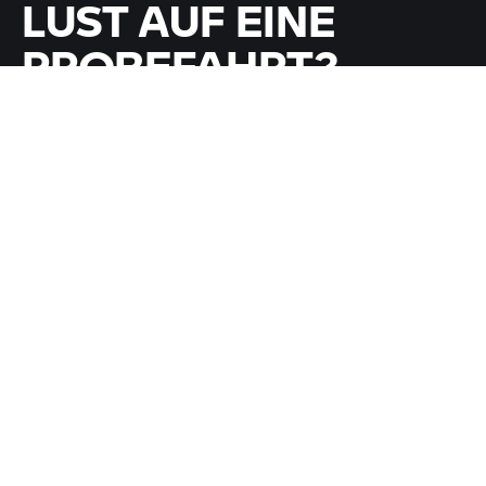
LUST AUF EINE
PROBEFAHRT?
Draufsetzen und losfahren: Spüre Dein Traumbike über
den Asphalt gleiten.
PROBEFAHRT