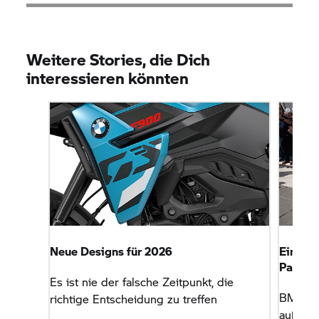
Weitere Stories, die Dich
interessieren könnten
Neue Designs für 2026
Eine
B
Papst 
Es ist nie der falsche Zeitpunkt, die
BMW M
richtige Entscheidung zu treffen
außerge