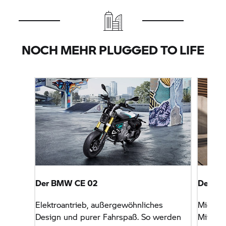
NOCH MEHR PLUGGED TO LIFE
Der BMW
CE 02
Der B
Elektroantrieb, außergewöhnliches
Midsize
Design und purer Fahrspaß. So werden
Mit d