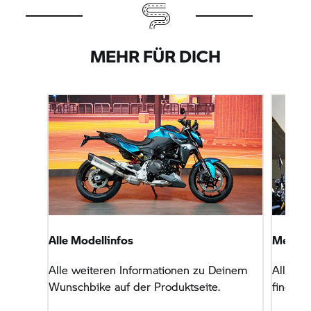
MEHR FÜR DICH
Alle Modellinfos
Mehr A
Alle weiteren Informationen zu Deinem
Alle BM
Wunschbike auf der Produktseite.
findest