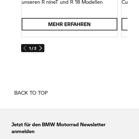
unseren
R nineT
und
R 18
Modellen
Custom
MEHR ERFAHREN
1 / 2
BACK TO TOP
Jetzt für den
BMW Motorrad
Newsletter
anmelden