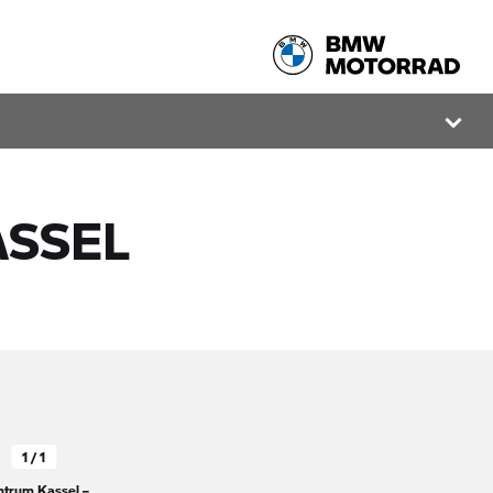
SSEL
1 / 1
trum Kassel –