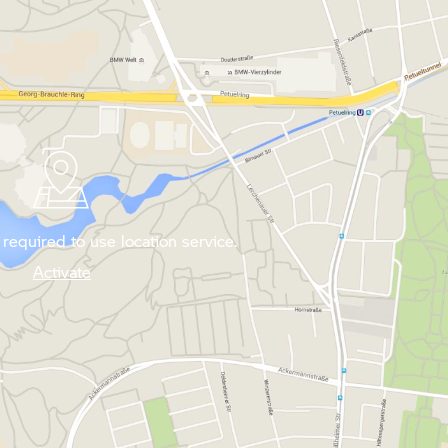
required to use location service.
Activate