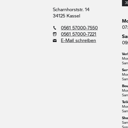
J
Scharnhorststr. 14
34125 Kassel
Mo
07
0561 57000-7550
0561 57000-7221
Sa
E-Mail schreiben
09
Ver
Mon
Sam
Ser
Mon
Sam
Bou
Mon
Sam
Tei
Mon
Sam
Sh
Sam
Son