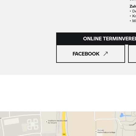
Zah
• D
• K
• M
ONLINE TERMINVER
FACEBOOK