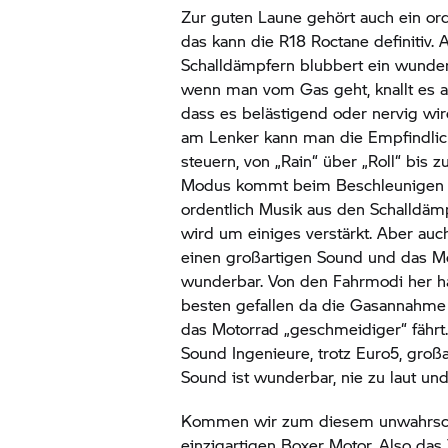
Zur guten Laune gehört auch ein or
das kann die R18 Roctane definitiv.
Schalldämpfern blubbert ein wunde
wenn man vom Gas geht, knallt es au
dass es belästigend oder nervig wi
am Lenker kann man die Empfindli
steuern, von „Rain“ über „Roll“ bis
Modus kommt beim Beschleunigen a
ordentlich Musik aus den Schalldä
wird um einiges verstärkt. Aber auc
einen großartigen Sound und das Mo
wunderbar. Von den Fahrmodi her h
besten gefallen da die Gasannahme 
das Motorrad „geschmeidiger“ fähr
Sound Ingenieure, trotz Euro5, großa
Sound ist wunderbar, nie zu laut un
Kommen wir zum diesem unwahrsche
einzigartigen Boxer Motor. Also das T