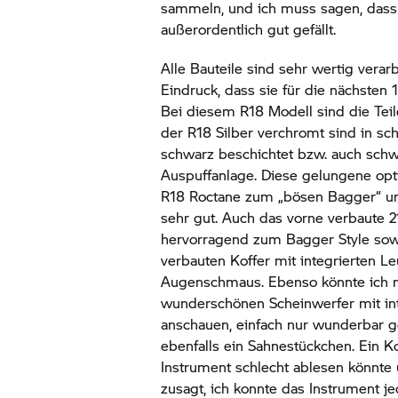
sammeln, und ich muss sagen, dass 
außerordentlich gut gefällt.
Alle Bauteile sind sehr wertig verar
Eindruck, dass sie für die nächsten
Bei diesem R18 Modell sind die Teil
der R18 Silber verchromt sind in sch
schwarz beschichtet bzw. auch schw
Auspuffanlage. Diese gelungene o
R18 Roctane zum „bösen Bagger“ und
sehr gut. Auch das vorne verbaute 2
hervorragend zum Bagger Style sowi
verbauten Koffer mit integrierten Le
Augenschmaus. Ebenso könnte ich 
wunderschönen Scheinwerfer mit in
anschauen, einfach nur wunderbar 
ebenfalls ein Sahnestückchen. Ein K
Instrument schlecht ablesen könnte
zusagt, ich konnte das Instrument j