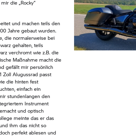
mir die „Rocky“
beitet und machen teils den
 100 Jahre gebaut wurden.
e, die normalerweise bei
warz gehalten, teils
arz verchromt wie z.B. die
ptische Maßnahme macht die
 gefällt mir persönlich
1 Zoll Alugussrad passt
e die hinten fest
uchten, einfach ein
mir stundenlangen den
tegriertem Instrument
gemacht und optisch
ollege meinte das er das
 und ihm das nicht so
edoch perfekt ablesen und