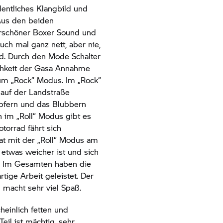
dentliches Klangbild und
 Aus den beiden
rschöner Boxer Sound und
ch mal ganz nett, aber nie,
rd. Durch den Mode Schalter
chkeit der Gasa Annahme
 zum „Rock“ Modus. Im „Rock“
uf der Landstraße
mpfern und das Blubbern
h im „Roll“ Modus gibt es
torrad fährt sich
at mit der „Roll“ Modus am
etwas weicher ist und sich
t. Im Gesamten haben die
rtige Arbeit geleistet. Der
d macht sehr viel Spaß.
inlich fetten und
eil ist mächtig, sehr