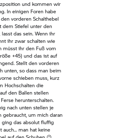
itzposition und kommen wir
ng. In einigen Foren habe
e den vorderen Schalthebel
t dem Stiefel unter den
 lasst das sein. Wenn ihr
nnt ihr zwar schalten wie
n müsst ihr den Fuß vom
röße +45) und das ist auf
gend. Stellt den vorderen
ch unten, so dass man beim
vorne schieben muss, kurz
um Hochschalten die
auf den Ballen stellen
Ferse herunterschalten.
ig nach unten stellen je
m gebraucht, um mich daran
ging das absolut fluffig
st auch… man hat keine
el auf den Schuhen 😉