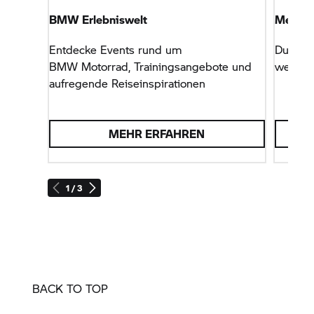
BMW Erlebniswelt
Mehr #
Entdecke Events rund um
Du hast
BMW Motorrad,
Trainingsangebote und
weiter
aufregende Reiseinspirationen
MEHR ERFAHREN
1 / 3
BACK TO TOP