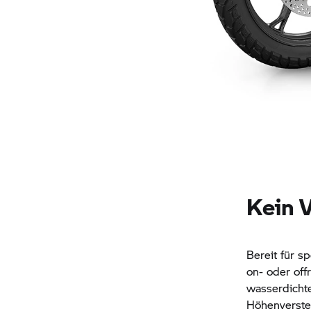
Kein 
Bereit für s
on- oder of
wasserdichte
Höhenverstel