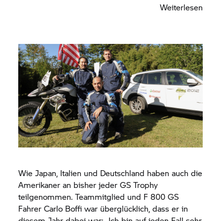
Erwartungen übertroffen hat”, sagt er. „Eigentlich
Weiterlesen
wusste ich nicht genau, was mich erwarten würde,
aber es gab so viele außergewöhnliche Dinge bei
dieser Tour: die Menschen aus vielen
unterschiedlichen Ländern und Kulturen, das
Essen, die Organisation usw. Das Motorradfahren
war einfach nur hervorragend. Einige Gebiete in
Patagonien erinnern mich an die Karoo Region in
Südafrika. Und die
F 800 GS
war einfach nur
perfekt für alle Aufgaben, die wir zu bewältigen
hatten. Ich habe eine
R 1200 GS
Adventure zu
Hause, von daher war es großartig, einmal diese
kleinere GS zu fahren.“
Wie Japan, Italien und Deutschland haben auch die
Amerikaner an bisher jeder
GS Trophy
teilgenommen. Teammitglied und
F 800 GS
Fahrer Carlo Boffi war überglücklich, dass er in
diesem Jahr dabei war: „Ich bin auf jeden Fall sehr