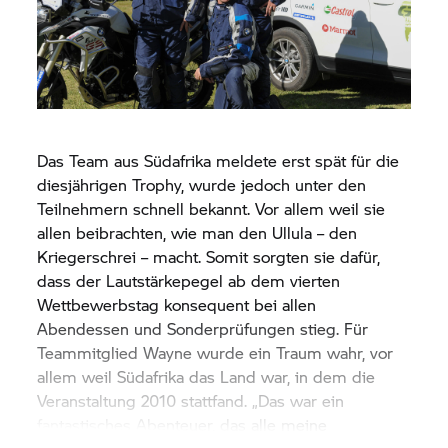
perfekte Motorrad für Abenteuerfahrten. Aber bei
dieser Tour ging es auch darum, großartige Leute
aus aller Herren Länder zu treffen. Das ist das
Beste, was ich bisher in meinem Leben erlebt
habe.”
Das Team aus Südafrika meldete erst spät für die
diesjährigen Trophy, wurde jedoch unter den
Teilnehmern schnell bekannt. Vor allem weil sie
allen beibrachten, wie man den Ullula – den
Kriegerschrei – macht. Somit sorgten sie dafür,
dass der Lautstärkepegel ab dem vierten
Wettbewerbstag konsequent bei allen
Abendessen und Sonderprüfungen stieg. Für
Teammitglied Wayne wurde ein Traum wahr, vor
allem weil Südafrika das Land war, in dem die
Veranstaltung 2010 stattfand. „Das war ein
fantastisches Abenteuer, das alle meine