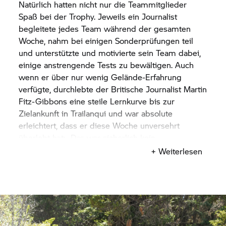
Natürlich hatten nicht nur die Teammitglieder
Spaß bei der Trophy. Jeweils ein Journalist
begleitete jedes Team während der gesamten
Woche, nahm bei einigen Sonderprüfungen teil
und unterstützte und motivierte sein Team dabei,
einige anstrengende Tests zu bewältigen. Auch
wenn er über nur wenig Gelände-Erfahrung
verfügte, durchlebte der Britische Journalist Martin
Fitz-Gibbons eine steile Lernkurve bis zur
Zielankunft in Trailanqui und war absolute
erleichtert, dass er diese Woche unversehrt
überlebt hat: „Das war sicherlich kein
Erholungsurlaub, sondern eine richtige
+ Weiterlesen
Herausforderung hier in Südamerika. Ich bin
unglaublich erleichtert, dass ich es ins Ziel
geschafft habe“, so der Redakteur des BiKE
Magazins. „Vor dem Start war ich nervös, weil ich
nur sechs Tage Training in der BMW
Geländeschule in Süd Wales mit Simon Pavey und