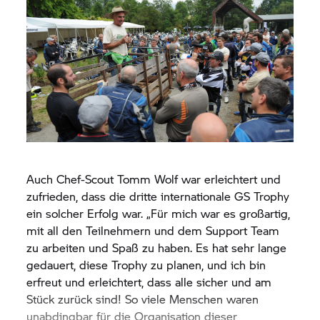
übertroffen. Wir hatten so viel Spaß, vor allem mit
den Brasilianern und Argentiniern. Eigentlich
waren es vor allem die Menschen, die diese Tour
zu etwas Besonderes gemacht haben. Ich habe
eine HP2 zu Hause, aber ich habe es sehr
genossen, die
F 800 GS
zu fahren. Auch wenn ich
ziemlich groß bin. Kurz gesagt: Ich hatte die Zeit
meines Lebens hier in Südamerika.“
Auch Chef-Scout Tomm Wolf war erleichtert und
zufrieden, dass die dritte internationale
GS Trophy
ein solcher Erfolg war. „Für mich war es großartig,
mit all den Teilnehmern und dem Support Team
zu arbeiten und Spaß zu haben. Es hat sehr lange
gedauert, diese Trophy zu planen, und ich bin
erfreut und erleichtert, dass alle sicher und am
Stück zurück sind! So viele Menschen waren
unabdingbar für die Organisation dieser