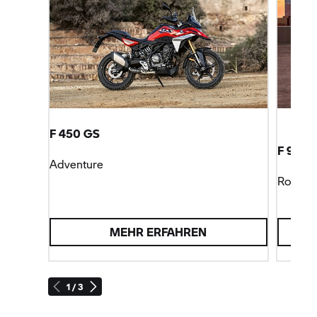
F 450 GS
F 900 
Adventure
Roadst
MEHR ERFAHREN
1 / 3