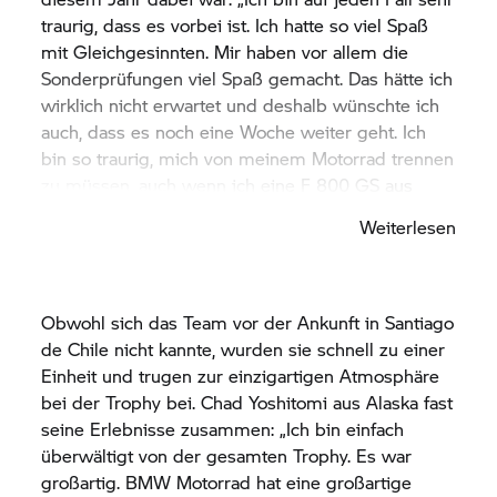
traurig, dass es vorbei ist. Ich hatte so viel Spaß
mit Gleichgesinnten. Mir haben vor allem die
Sonderprüfungen viel Spaß gemacht. Das hätte ich
wirklich nicht erwartet und deshalb wünschte ich
auch, dass es noch eine Woche weiter geht. Ich
bin so traurig, mich von meinem Motorrad trennen
zu müssen, auch wenn ich eine
F 800 GS
aus
dem Jahr 2009 zu Hause habe, mit der ich vor
Weiterlesen
einigen Jahren schon einmal von New York nach
Patagonien und wieder zurück gefahren bin. Diese
Version ist ebenfalls sehr verlässlich, trotz einiger
Zwischenfälle, die ich auf der Strecke hatte. Ryan,
Obwohl sich das Team vor der Ankunft in Santiago
Chad und ich vom Team USA haben ziemlich viel
de Chile nicht kannte, wurden sie schnell zu einer
Zeit damit verbracht, Reifen zu flicken. Zwei
Einheit und trugen zur einzigartigen Atmosphäre
eigene, sechs von anderen Teams und sogar einen
bei der Trophy bei. Chad Yoshitomi aus Alaska fast
bei einem Support-LKW. Aber wir haben die
seine Erlebnisse zusammen: „Ich bin einfach
Kameradschaft in der
GS Trophy
sehr genossen.
überwältigt von der gesamten Trophy. Es war
Ich habe 200 $ für die Qualifikation bezahlt und so
großartig.
BMW Motorrad
hat eine großartige