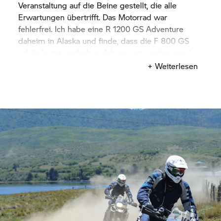
viele Erfahrungen und Erinnerungen zurück
Veranstaltung auf die Beine gestellt, die alle
bekommen. Eine absolut fantastische Rendite.”
Erwartungen übertrifft. Das Motorrad war
fehlerfrei. Ich habe eine
R 1200 GS
Adventure
daheim in Alaska und finde, dass die
F 800 GS
schön leicht, einfach zu fahren und spritsparend
ist. Kurz gesagt: Die
GS Trophy
hätte nicht besser
+ Weiterlesen
sein können. Die ganze Show war einfach
wunderbar.“