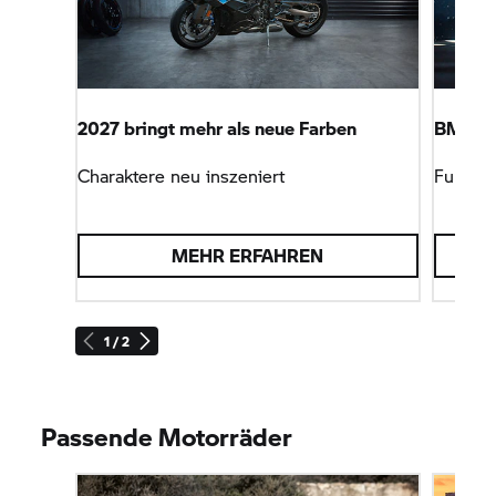
2027 bringt mehr als neue Farben
BMW M
Charaktere neu inszeniert
Full Fo
MEHR ERFAHREN
1 / 2
Passende Motorräder