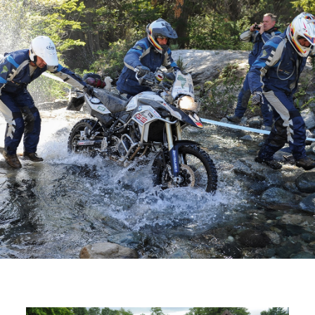
seinem Team hatte. Sie haben mich gut
vorbereitet, und ich bin stolz, dass ich die ganze
Woche nicht gestürzt bin. Die
F 800 GS
ist ein
genial gutes Motorrad. Beim ersten Mal ist es
vielleicht nicht einfach aufzusteigen, aber es lohnt
sich. Ich kann mir kein besseres
Motorradabenteuer vorstellen.“
Auch wenn man spürte, dass sie die Trophy
wesentlich ernster nahmen als einige der anderen
Teams, zeigten die letztlichen Sieger vom Team
Deutschland ihren Humor, als sie in hautenge,
einfarbige Ganzkörperanzüge in den Farben ihrer
Nation sprangen, um im Restaurant vor aller
Augen ihre Trophäen abzuholen. „Es ist großartig
wieder zurück am Ausgangspunkt zu sein”, so
Tobias Weiser nach der Siegesfeier. „Diese
GS Trophy
hat meine Erwartungen weit