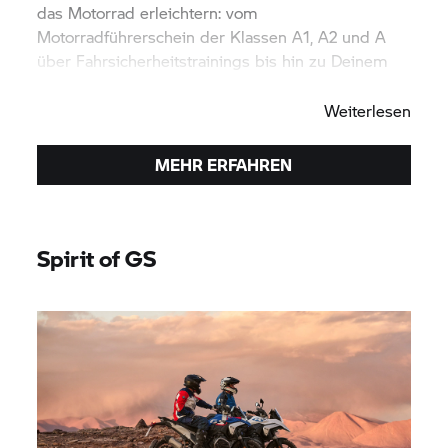
das Motorrad erleichtern: vom
Motorradführerschein der Klassen A1, A2 und A
über Fahrsicherheitstrainings bis hin zu Deinem
ersten
BMW Motorrad.
Weiterlesen
MEHR ERFAHREN
Spirit of GS