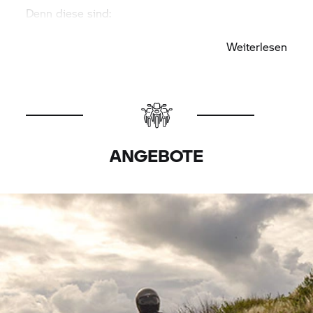
Denn diese sind:
– einfach,
– schnell und
Weiterlesen
– sicher.
Vielen Dank, dass Sie mit mobilen
Bezahldiensten,
EC- oder Kreditkarte bezahlen.
ANGEBOTE