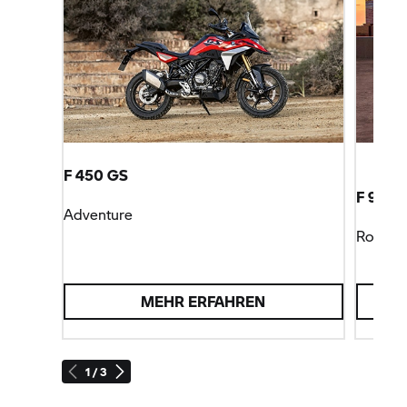
F 450 GS
F 900 
Adventure
Roadst
MEHR ERFAHREN
1 / 3