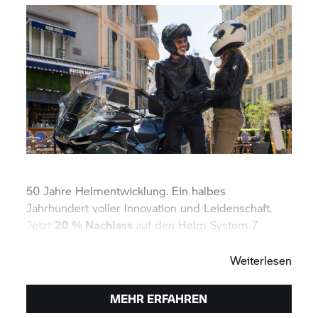
50 Jahre Helmentwicklung. Ein halbes
Jahrhundert voller Innovation und Leidenschaft.
Jetzt
20 % Nachlass
auf den Helm
System 7
Carbon Evo sichern!
Weiterlesen
MEHR ERFAHREN