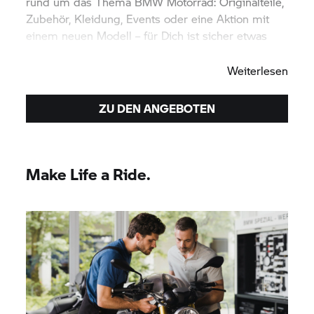
rund um das Thema
BMW Motorrad:
Originalteile,
Zubehör, Kleidung, Events oder eine Aktion mit
einem neuen Modell – für Dich ist sicher etwas
dabei. Viel Spaß beim Entdecken.
Weiterlesen
ZU DEN ANGEBOTEN
Make Life a Ride.