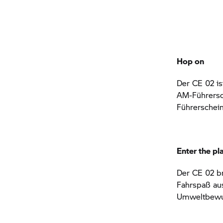
Hop on
Der
CE 02
is
AM-Führersc
Führerschein
Enter the p
Der
CE 02
br
Fahrspaß aus.
Umweltbewuss