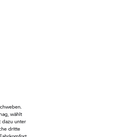
 schweben.
mag, wählt
t dazu unter
he dritte
 Fahrkomfort