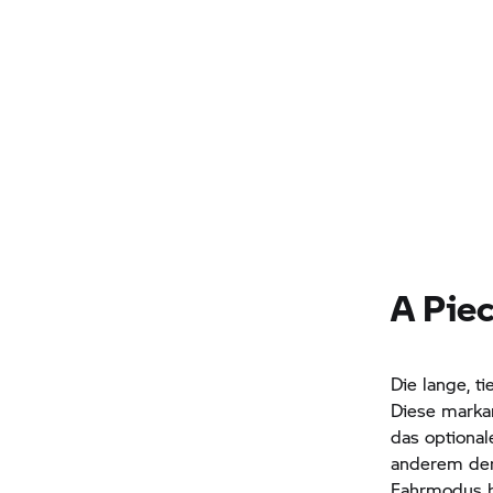
A Piec
Die lange, t
Diese markan
das optional
anderem der 
Fahrmodus be