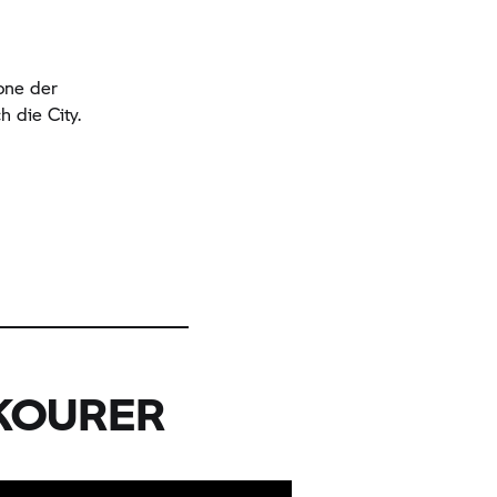
one der
 die City.
KOURER