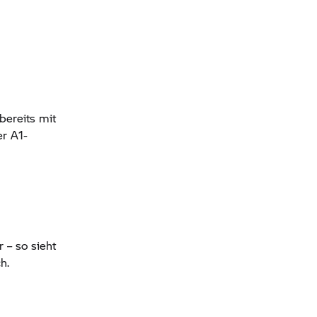
bereits mit
er A1-
 – so sieht
h.