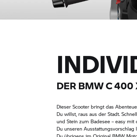
INDIV
DER BMW
C 400 
Dieser Scooter bringt das Abenteue
Du willst, raus aus der Stadt. Sch
und Stein zum Badesee – easy m
Du unseren Ausstattungsvorschlag li
Du übrigens im Original
BMW Moto