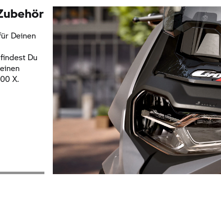
 Zubehör
für Deinen
indest Du
Deinen
00 X.