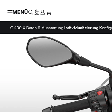
MENÜ
C 400 X
Daten & Ausstattung
Individualisierung
Konfig