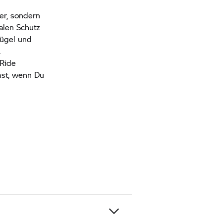
er, sondern
alen Schutz
bügel und
.
Ride
mst, wenn Du