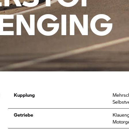
ENGING
g
Kupplung
Mehrsch
Selbstv
Getriebe
Klaueng
Motorge