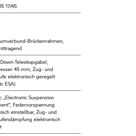
25 17/45
iumverbund-Brückenrahmen,
ittragend
-Down-Teleskopgabel,
esser 45 mm, Zug- und
ufe elektronisch geregelt
ic ESA)
 „Electronic Suspension
ent“, Federvorspannung
nisch einstellbar, Zug- und
ufendämpfung elektronisch
t