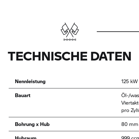
TECHNISCHE DATEN
Nennleistung
125 kW 
Bauart
Öl-/was
Viertak
pro Zyl
Bohrung x Hub
80 mm 
Hubraum
999 cc