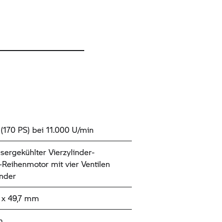
(170 PS) bei 11.000 U/min
sergekühlter Vierzylinder-
t-Reihenmotor mit vier Ventilen
inder
x 49,7 mm
m