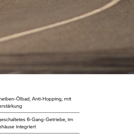
eiben-Ölbad, Anti-Hopping, mit
erstärkung
eschaltetes 6-Gang-Getriebe, im
häuse integriert