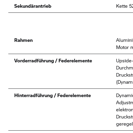
Sekundärantrieb
Kette 5
Rahmen
Alumin
Motor m
Vorderradführung / Federelemente
Upside
Durchm
Druckst
(Dynam
Hinterradführung / Federelemente
Dynamic
Adjustm
elektro
Druckst
geregel