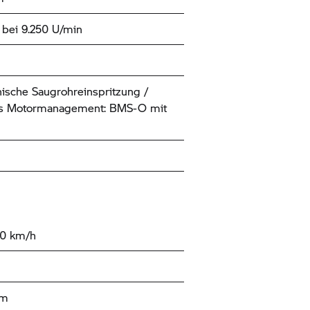
bei 9.250 U/min
nische Saugrohreinspritzung /
les Motormanagement: BMS-O mit
50 km/h
km