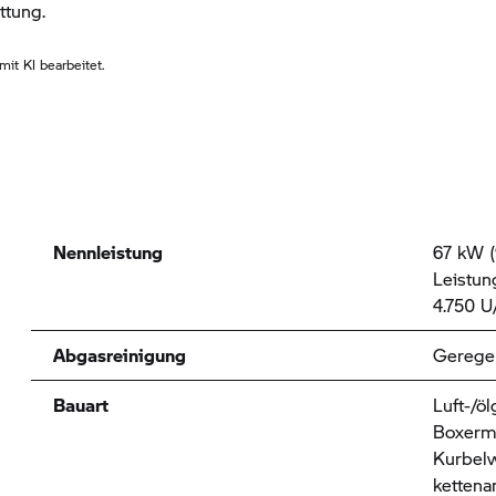
ttung.
it KI bearbeitet.
Nennleistung
67 kW (
Leistun
4.750 U
Abgasreinigung
Geregel
Bauart
Luft-/öl
Boxermo
Kurbelw
kettena