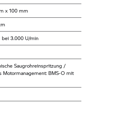
mm x 100 mm
ccm
 bei 3.000 U/min
nische Saugrohreinspritzung /
les Motormanagement: BMS-O mit