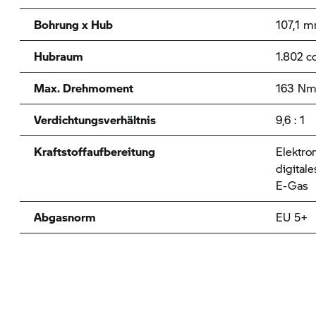
Bohrung x Hub
107,1 
Hubraum
1.802 
Max. Drehmoment
163 Nm
Verdichtungsverhältnis
9,6 : 1
Kraftstoffaufbereitung
Elektro
digita
E-Gas
Abgasnorm
EU 5+