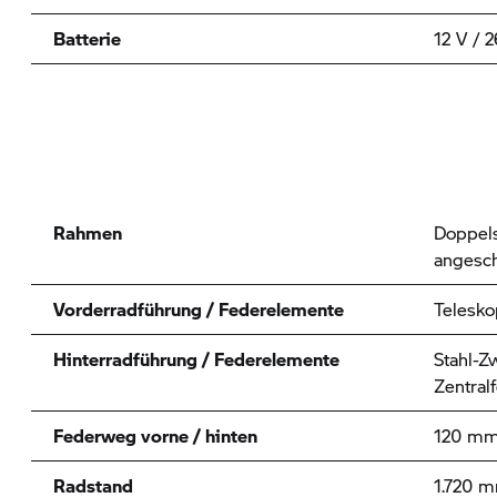
Batterie
12 V / 
Rahmen
Doppels
angesc
Vorderradführung / Federelemente
Telesk
Hinterradführung / Federelemente
Stahl-Z
Zentral
Federweg vorne / hinten
120 mm
Radstand
1.720 