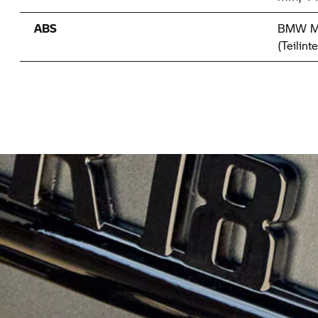
ABS
BMW Mo
(Teilint