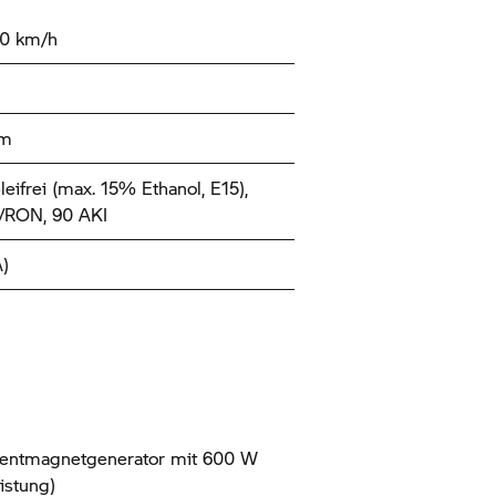
80 km/h
km
leifrei (max. 15% Ethanol, E15),
/RON, 90 AKI
)
entmagnetgenerator mit 600 W
istung)