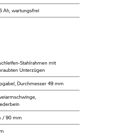
26 Ah, wartungsfrei
chleifen-Stahlrahmen mit
hraubten Unterzügen
opgabel, Durchmesser 49 mm
weiarmschwinge,
federbein
 / 90 mm
mm