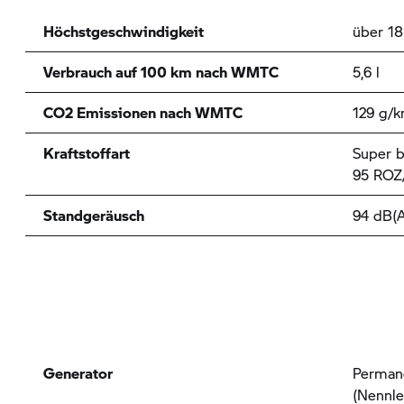
Höchstgeschwindigkeit
über 1
Verbrauch auf 100 km nach WMTC
5,6 l
CO2 Emissionen nach WMTC
129 g/
Kraftstoffart
Super b
95 ROZ
Standgeräusch
94 dB(A
Generator
Perman
(Nennle