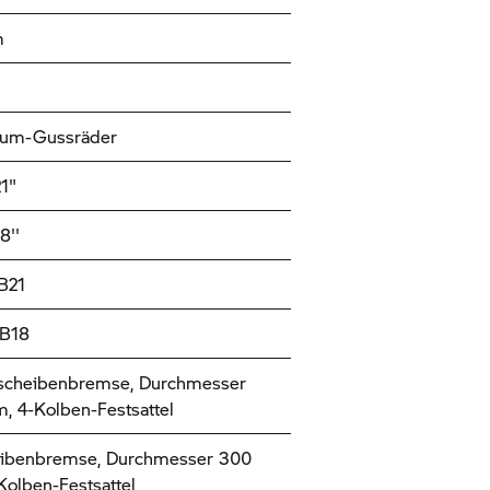
m
ium-Gussräder
21"
8''
B21
 B18
scheibenbremse, Durchmesser
 4-Kolben-Festsattel
eibenbremse, Durchmesser 300
olben-Festsattel