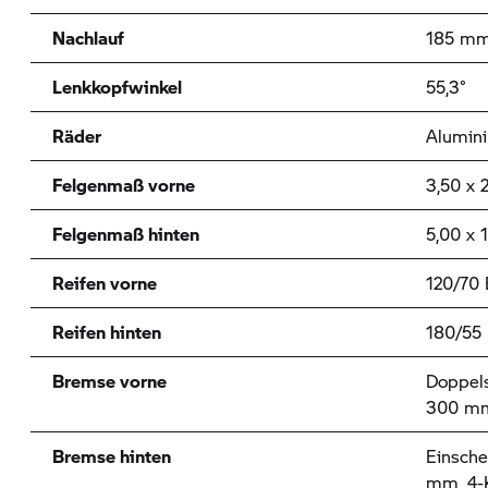
Nachlauf
185 m
Lenkkopfwinkel
55,3°
Räder
Alumin
Felgenmaß vorne
3,50 x 
Felgenmaß hinten
5,00 x 1
Reifen vorne
120/70 
Reifen hinten
180/55
Bremse vorne
Doppel
300 mm,
Bremse hinten
Einsch
mm, 4-K