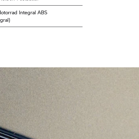
torrad
Integral ABS
egral)