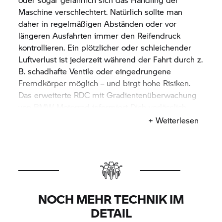
Maschine verschlechtert. Natürlich sollte man
daher in regelmäßigen Abständen oder vor
längeren Ausfahrten immer den Reifendruck
kontrollieren. Ein plötzlicher oder schleichender
Luftverlust ist jederzeit während der Fahrt durch z.
B. schadhafte Ventile oder eingedrungene
Fremdkörper möglich – und birgt hohe Risiken.
Das erweiterte RDC mit Gradientenüberwachung
von
BMW Motorrad
informiert Dich verlässlich
über den aktuellen Reifendruck. Weil sich die
+ Weiterlesen
Werte über das Cockpit-Display bequem per
Knopfdruck abrufen lassen, kann die lästige, häufig
mit schmutzigen Fingern verbundene
Druckkontrolle an der Tankstelle entfallen. Die
notwendigen Daten liefern Funksensoren an den
Rädern. Zudem verfügt RDC über eine aktive
NOCH MEHR TECHNIK IM
Warnfunktion. Sobald eine relevante Abweichung
DETAIL
von den Sollwerten erkannt wird, weist eine gelbe