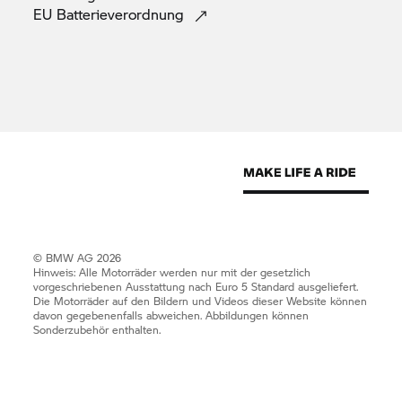
EU
Batterieverordnung
Nutzungsrechte
Die
BMW Group
möchte sich Ihnen mit einer
innovativen und informativen Website
präsentieren. Das darin enthaltene geistige
Eigentum wie Patente, Marken und Urheberrechte
ist geschützt. Durch diese Website wird keine
Lizenz zur Nutzung des geistigen Eigentums von
Unternehmen der
BMW Group
oder Dritten erteilt.
© BMW AG 2026
Anlaufstellen für hinweisgebende Personen
Hinweis: Alle Motorräder werden nur mit der gesetzlich
vorgeschriebenen Ausstattung nach Euro 5 Standard ausgeliefert.
Die Motorräder auf den Bildern und Videos dieser Website können
Verantwortungsvolles, nachhaltiges und
davon gegebenenfalls abweichen. Abbildungen können
Sonderzubehör enthalten.
rechtmäßiges Verhalten ist ein integraler
Bestandteil der Werte der
BMW Group.
Das
Hinweisgebersystem der
BMW Group
steht allen