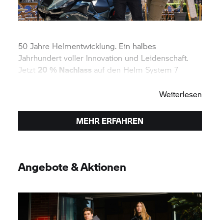
50 Jahre Helmentwicklung. Ein halbes
Jahrhundert voller Innovation und Leidenschaft.
Jetzt
20 % Nachlass
auf den Helm
System 7
Carbon Evo sichern!
Weiterlesen
MEHR ERFAHREN
Angebote & Aktionen