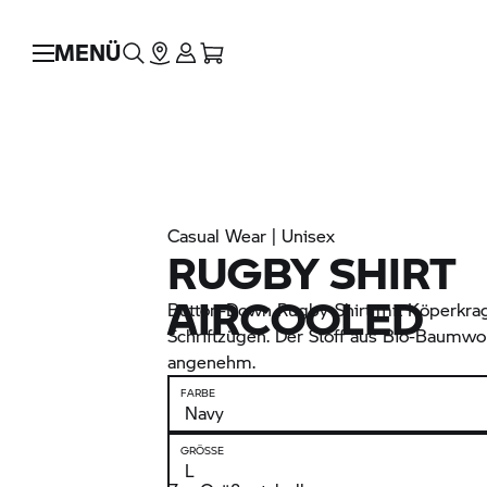
MENÜ
Casual Wear | Unisex
RUGBY SHIRT
AIRCOOLED
Button-Down Rugby-Shirt mit Köperkra
Schriftzügen. Der Stoff aus Bio-Baumwol
angenehm.
FARBE
GRÖSSE