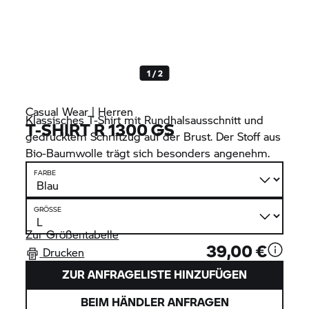
1 / 2
Casual Wear | Herren
Klassisches T-Shirt mit Rundhalsausschnitt und
T-SHIRT
R 1300 GS
gedrucktem Schriftzug auf der Brust. Der Stoff aus
Bio-Baumwolle trägt sich besonders angenehm.
FARBE
GRÖSSE
Zur Größentabelle
39,00 €
Drucken
ZUR ANFRAGELISTE HINZUFÜGEN
BEIM HÄNDLER ANFRAGEN