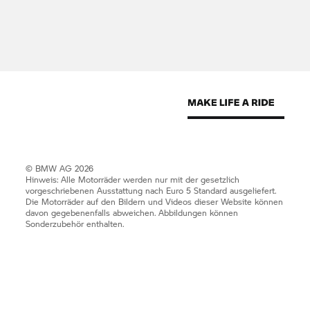
Nutzungsrechte
Die
BMW Group
möchte sich Ihnen mit einer
innovativen und informativen Website
präsentieren. Das darin enthaltene geistige
Eigentum wie Patente, Marken und Urheberrechte
ist geschützt. Durch diese Website wird keine
Lizenz zur Nutzung des geistigen Eigentums von
Unternehmen der
BMW Group
oder Dritten erteilt.
© BMW AG 2026
Hinweis: Alle Motorräder werden nur mit der gesetzlich
vorgeschriebenen Ausstattung nach Euro 5 Standard ausgeliefert.
Die Motorräder auf den Bildern und Videos dieser Website können
davon gegebenenfalls abweichen. Abbildungen können
Sonderzubehör enthalten.