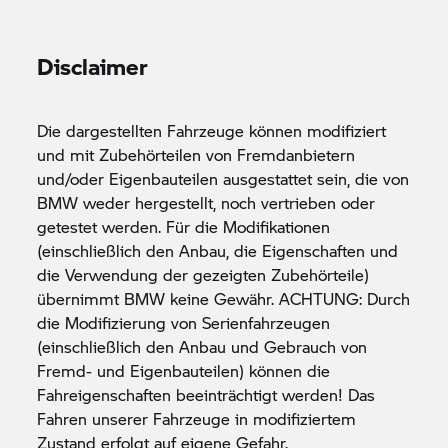
Schwierige an diesen Sachen ist es, Formen zu
entwickeln und sie so zusammenzufügen, dass sie
nicht künstlich aussehen“, sagt Cristian. „Ich will
Disclaimer
nicht, dass man etwas merkt. Ich will, dass es vom
anderen Ende des Raums gut aussieht und dann
zieht es Dich an und Du willst näher
Die dargestellten Fahrzeuge können modifiziert
herankommen.“
und mit Zubehörteilen von Fremdanbietern
und/oder Eigenbauteilen ausgestattet sein, die von
BMW weder hergestellt, noch vertrieben oder
getestet werden. Für die Modifikationen
(einschließlich den Anbau, die Eigenschaften und
die Verwendung der gezeigten Zubehörteile)
übernimmt BMW keine Gewähr. ACHTUNG: Durch
die Modifizierung von Serienfahrzeugen
(einschließlich den Anbau und Gebrauch von
Fremd- und Eigenbauteilen) können die
Fahreigenschaften beeinträchtigt werden! Das
Fahren unserer Fahrzeuge in modifiziertem
Zustand erfolgt auf eigene Gefahr.