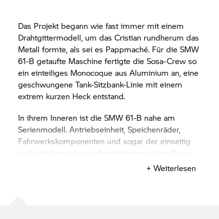
Das Projekt begann wie fast immer mit einem
Drahtgittermodell, um das Cristian rundherum das
Metall formte, als sei es Pappmaché. Für die SMW
61-B getaufte Maschine fertigte die Sosa-Crew so
ein einteiliges Monocoque aus Aluminium an, eine
geschwungene Tank-Sitzbank-Linie mit einem
extrem kurzen Heck entstand.
In ihrem Inneren ist die SMW 61-B nahe am
Serienmodell. Antriebseinheit, Speichenräder,
Fahrwerkskomponenten und sogar der einseitig
verlegte Doppelauspuff entstammen dem Basis-
Bike. Doch äußerlich sieht die
R nineT
wie ein
+ Weiterlesen
anderes Motorrad aus. Die Vollverkleidung, die
vorsichtig aus einer Aluminiumtafel gehämmert
wurde, bestimmt das Bild von Cristians Kreation:
ein aufwendig durchgestylter Retro-Sportler. „Das