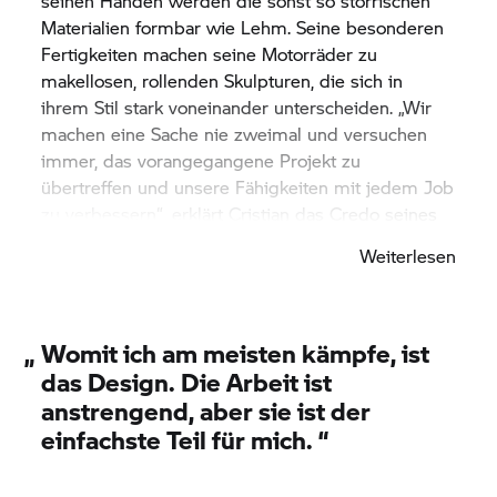
seinen Händen werden die sonst so störrischen
Materialien formbar wie Lehm. Seine besonderen
Fertigkeiten machen seine Motorräder zu
makellosen, rollenden Skulpturen, die sich in
ihrem Stil stark voneinander unterscheiden. „Wir
machen eine Sache nie zweimal und versuchen
immer, das vorangegangene Projekt zu
übertreffen und unsere Fähigkeiten mit jedem Job
zu verbessern“, erklärt Cristian das Credo seines
Shops
Sosa Metalworks
.
Weiterlesen
„
Womit ich am meisten kämpfe, ist
das Design. Die Arbeit ist
anstrengend, aber sie ist der
einfachste Teil für mich. “