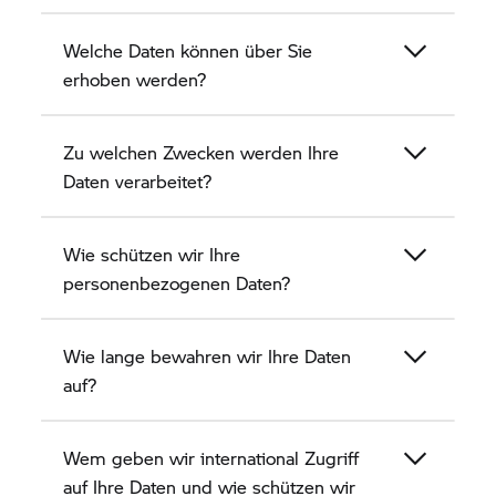
Welche Daten können über Sie
E-Mail:
info@wellergruppe.de
erhoben werden?
Umsatzsteuer-Identifikationsnummer:
Zu welchen Zwecken werden Ihre
DE 317 316744
Daten verarbeitet?
Registergericht:
Amtsgericht Osnabrück HRA 203367
Wie schützen wir Ihre
personenbezogenen Daten?
Gestaltung und Realisation:
FORMER 03 GmbH
www.former03.de
Wie lange bewahren wir Ihre Daten
auf?
Die Kontaktdaten des Datenschutzbeauftragten
der WELLER Holding SE & Co. KG lauten:
WELLER
Datenschutzbeauftragter
Wem geben wir international Zugriff
z. Hd. Datenschutzbeauftragter
auf Ihre Daten und wie schützen wir