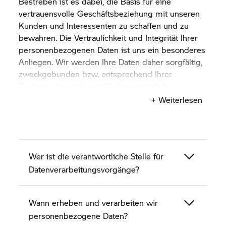
Bestreben ist es dabei, die Basis für eine
vertrauensvolle Geschäftsbeziehung mit unseren
Kunden und Interessenten zu schaffen und zu
bewahren. Die Vertraulichkeit und Integrität Ihrer
personenbezogenen Daten ist uns ein besonderes
Anliegen. Wir werden Ihre Daten daher sorgfältig,
zweckgebunden bzw. entsprechend Ihrer
Zustimmung und gemäß den gesetzlichen
Bestimmungen zum Datenschutz verarbeiten und
+ Weiterlesen
nutzen.
Datenschutzhinweise gemäß Art. 13 DSGVO
Wer ist die verantwortliche Stelle für
WELLER
Holding SE & Co. KG
Datenverarbeitungsvorgänge?
Pagenstecherstraße 77-8349090 Osnabrück
Wann erheben und verarbeiten wir
Telefon:
personenbezogene Daten?
030 / 200 787 100