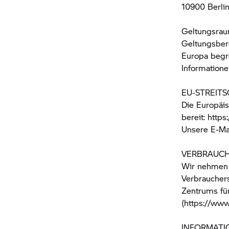
10900 Berli
Geltungsrau
Geltungsbere
Europa begr
Informatione
EU-STREIT
Die Europäis
bereit: http
Unsere E-Ma
VERBRAUCHE
Wir nehmen 
Verbrauchers
Zentrums für
(https://www
INFORMATIO