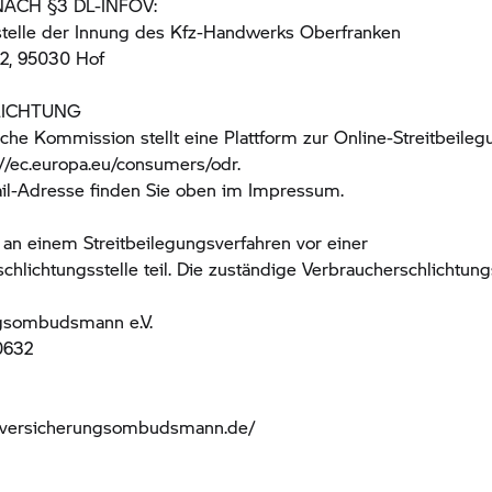
ACH §3 DL-INFOV:
stelle der Innung des Kfz-Handwerks Oberfranken
22, 95030 Hof
LICHTUNG
che Kommission stellt eine Plattform zur Online-Streitbeileg
s://ec.europa.eu/consumers/odr.
il-Adresse finden Sie oben im Impressum.
an einem Streitbeilegungsverfahren vor einer
chlichtungsstelle teil. Die zuständige Verbraucherschlichtungss
gsombudsmann e.V.
0632
n
.versicherungsombudsmann.de/