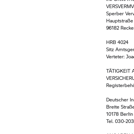
VERSVERMV
Sperber Ve
Hauptstraße
96182 Recke
HRB 4024
Sitz Amtsge
Verteter: Jo
TÄTIGKEIT
VERSICHER
Registerbeh
Deutscher I
Breite Straß
10178 Berlin
Tel. 030-20