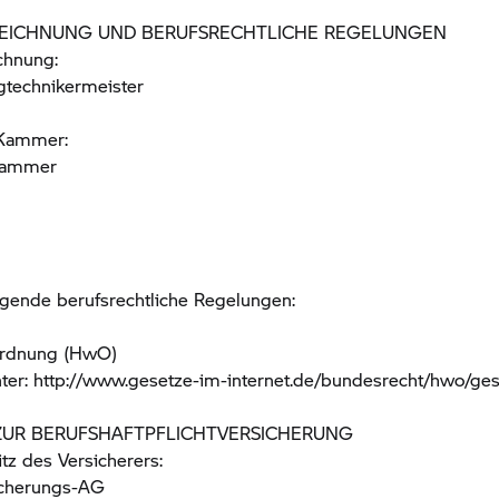
EICHNUNG UND BERUFSRECHTLICHE REGELUNGEN
chnung:
gtechnikermeister
 Kammer:
kammer
lgende berufsrechtliche Regelungen:
rdnung (HwO)
nter: http://www.gesetze-im-internet.de/bundesrecht/hwo/ge
UR BERUFS­HAFTPFLICHT­VERSICHERUNG
z des Versicherers:
sicherungs-AG