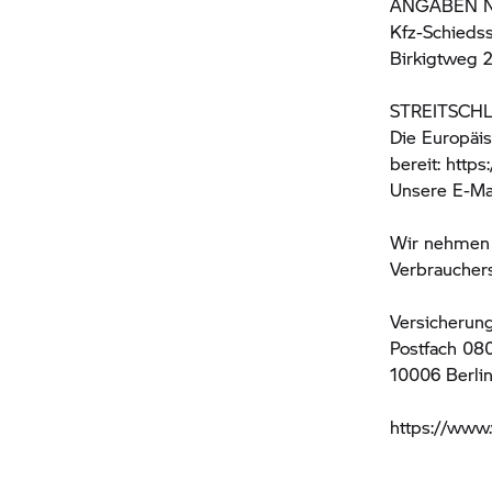
ANGABEN N
Kfz-Schieds
Birkigtweg 
STREITSCH
Die Europäis
bereit: http
Unsere E-Ma
Wir nehmen 
Verbrauchers
Versicherun
Postfach 08
10006 Berli
https://www