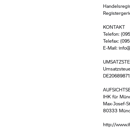
Handelsregi
Registerger
KONTAKT
Telefon: (09
Telefax: (09
E-Mail: info
UMSATZSTE
Umsatzsteue
DE20689871
AUFSICHTS
IHK für Mün
Max-Josef-S
80333 Mün
http://www.