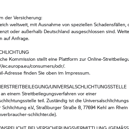
n
m der Versicherung:
ich weltweit, mit Ausnahme von speziellen Schadensfällen, d
enzt oder außerhalb Deutschland ausgeschlossen sind. Weit
n auf Anfrage.
SCHLICHTUNG
che Kommission stellt eine Plattform zur Online-Streitbeileg
s://ec.europa.eu/consumers/odr/.
il-Adresse finden Sie oben im Impressum.
R­STREIT­BEILEGUNG/UNIVERSAL­SCHLICHTUNGS­STELLE
an einem Streitbeilegungsverfahren vor einer
chlichtungsstelle teil. Zuständig ist die Universalschlichtungs
 Schlichtung e.V., Straßburger Straße 8, 77694 Kehl am Rhein
.verbraucher-schlichter.de).
NSPFLICHT BEI VERSICHERUNGSVERMITTLUNG (GEMÄSS §