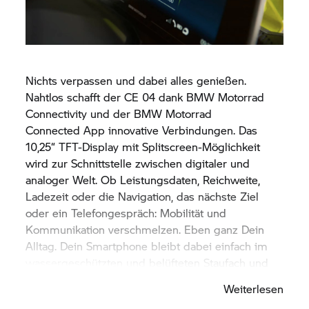
Nichts verpassen und dabei alles genießen.
Nahtlos schafft der
CE 04
dank
BMW Motorrad
Connectivity und der
BMW Motorrad
Connected App
innovative Verbindungen. Das
10,25“ TFT-Display mit Splitscreen-Möglichkeit
wird zur Schnittstelle zwischen digitaler und
analoger Welt. Ob Leistungsdaten, Reichweite,
Ladezeit oder die Navigation, das nächste Ziel
oder ein Telefongespräch: Mobilität und
Kommunikation verschmelzen. Eben ganz Dein
Alltag. Dein Smartphone bleibt dabei einfach im
wassergeschützten und belüfteten Staufach und
wird dank USB-C-Anschluss auch gleich geladen.
Weiterlesen