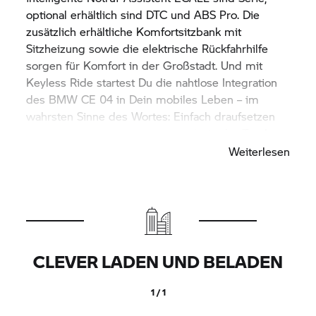
optional erhältlich sind DTC und ABS Pro. Die
zusätzlich erhältliche Komfortsitzbank mit
Sitzheizung sowie die elektrische Rückfahrhilfe
sorgen für Komfort in der Großstadt. Und mit
Keyless Ride startest Du die nahtlose Integration
des
BMW CE 04
in Dein mobiles Leben – im
wahrsten Sinne des Wortes: Einfach draufsetzen
und losfahren, der Schlüssel bleibt in der Tasche.
Weiterlesen
CLEVER LADEN UND BELADEN
1 / 1