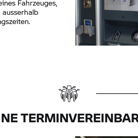
ines Fahrzeuges,
h ausserhalb
gszeiten.
INE TERMINVEREINBA