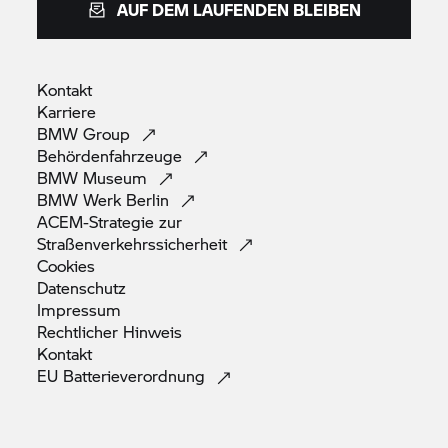
Festnetz, max. 0,60 EUR pro Anruf aus dt.
AUF DEM LAUFENDEN BLEIBEN
Mobilfunknetzen, Montag - Sonntag von 8:00 bis
22:00 Uhr).
Kontakt
Karriere
BMW
Group
Behördenfahrzeuge
BMW
Museum
BMW Werk
Berlin
ACEM-Strategie zur
Straßenverkehrssicherheit
Cookies
Datenschutz
Impressum
Rechtlicher
Hinweis
Kontakt
EU
Batterieverordnung