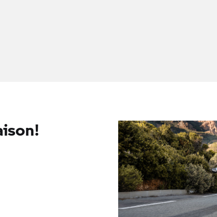
aison!