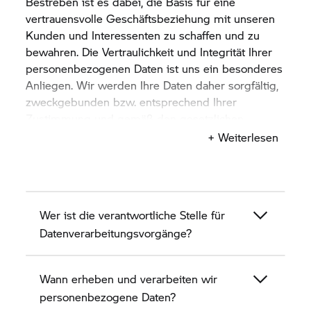
Bestreben ist es dabei, die Basis für eine
vertrauensvolle Geschäftsbeziehung mit unseren
Kunden und Interessenten zu schaffen und zu
bewahren. Die Vertraulichkeit und Integrität Ihrer
personenbezogenen Daten ist uns ein besonderes
Anliegen. Wir werden Ihre Daten daher sorgfältig,
zweckgebunden bzw. entsprechend Ihrer
Zustimmung und gemäß den gesetzlichen
Bestimmungen zum Datenschutz verarbeiten und
+ Weiterlesen
nutzen.
Diese Datenschutzhinweise beschreiben in den
nachfolgenden Abschnitten, wie wir, das
Wer ist die verantwortliche Stelle für
Motorradhaus Motorrad Huber GmbH als BMW
Partner, personenbezogene Daten von Kunden
Datenverarbeitungsvorgänge?
und Interessenten erheben, verarbeiten und
nutzen.
Wann erheben und verarbeiten wir
personenbezogene Daten?