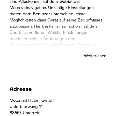
sind Alleskönner auf dem Gebiet der
Motorradnavigation. Unzählige Einstellungen
bieten dem Benutzer unterschiedlichste
Möglichkeiten dass Gerät auf seine Bedürfnisses
anzupassen. Hierbei kann man schon mal den
Überblick verlieren. Welche Einstellungen
bewirken welche Änderungen der
Routenoptionen? Was sind Shaping Points und
was unterscheidet Tracks von Routen? Diese und
Weiterlesen
viele weitere Punkte erklärt der
navigationserfahrene Benedikt Högerl im 6-
stündigen Workshop. Schritt für Schritt. Und da
lernen am besten durch „do-it-yourself“ möglich
ist, trainiert jeder Teilnehmer am eigenen Gerät
Adresse
mit. Hinzu kommen wertvolle Tipps aus vielen
Tausenden Tourguide Kilometern auf der ganzen
Motorrad Huber GmbH
Welt.
Unterbierwang 11
Der Workshop findet am 01.02.2020 von 09:00 -
83567 Unterreit