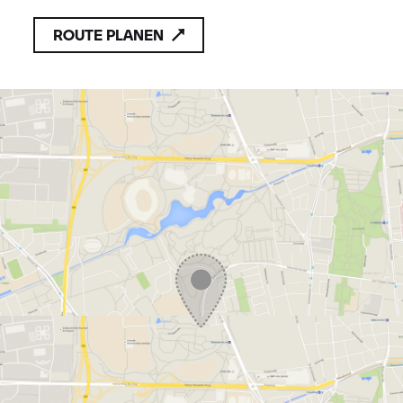
16:00 Uhr
ROUTE PLANEN
mit max. 20 Teilnehmern statt.
Preis: 65,00 € (inkl. Getränke und kleinem
Snack)
ACHTUNG!!!Wer bei uns einen Navigator
für diesen Kurs erwirbt, erhält das Netzteil im
Wert von EUR 56,00 gratis dazu.
Bitte frühzeitig bestellen, damit das Navi bei
Kursbeginn betriebsbereit ist.
Bitte beachten Sie:
Die Anmeldung muss schriftlich bzw. per eMail
(
bmw@zum-huber.de
) erfolgen. Anmeldung
erfolgt mit Eingang der Kursgebühr. Die Rechnung
hierfür erhalten Sie nach Anmeldung per Post. Die
Anmeldung ist verbindlich; Absage bis max. 1