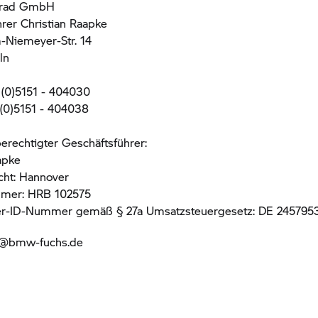
rrad GmbH
rer Christian Raapke
-Niemeyer-Str. 14
ln
 (0)5151 - 404030
 (0)5151 - 404038
erechtigter Geschäftsführer:
apke
cht: Hannover
mmer: HRB 102575
r-ID-Nummer gemäß § 27a Umsatzsteuergesetz: DE 245795
fo@bmw-fuchs.de