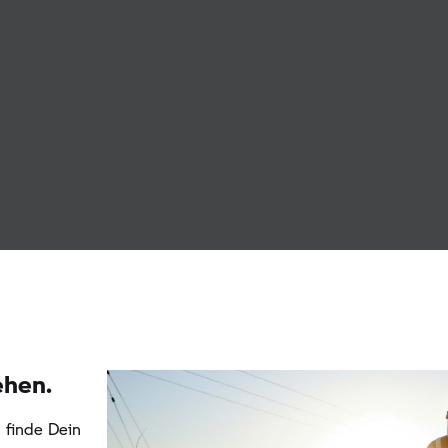
ehen.
 finde Dein