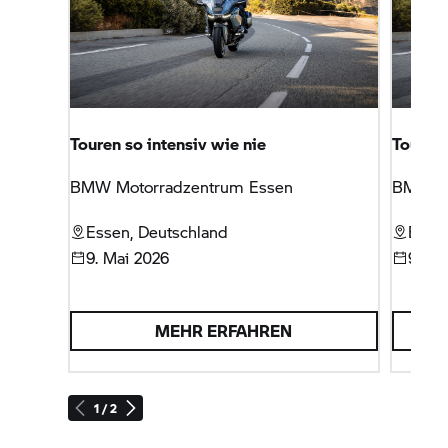
Touren so intensiv wie nie
Touren 
BMW Motorradzentrum Essen
BMW Mo
Essen, Deutschland
Essen
9. Mai 2026
9. Ma
MEHR ERFAHREN
1 / 2