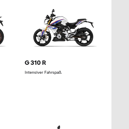
Leasing ab 239,98 EUR
G 310 R
Intensiver Fahrspaß.