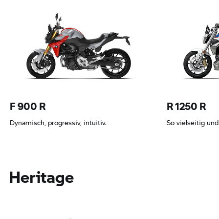
Leasing ab 239,98 EUR
Leasing ab 23
F 900 R
R 1250 R
Dynamisch, progressiv, intuitiv.
So vielseitig un
Heritage