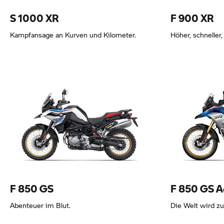
S 1000 XR
F 900 XR
Kampfansage an Kurven und Kilometer.
Höher, schneller,
Leasing ab 193,80 EUR
Leasing ab 11
F 850 GS
F 850 GS
A
Abenteuer im Blut.
Die Welt wird z