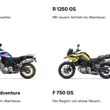
R 1250 GS
 weiter.
Mit neuem Antrieb ins Abenteuer.
5,89 EUR
Leasing ab 184,07 EUR
dventure
F 750 GS
um Abenteuer.
Der Beginn von etwas Neuem.