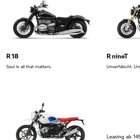
Leasing ab 96,42 EUR
Leasing ab 14
R 18
R nineT
Soul is all that matters.
Unverfälscht. Urs
Leasing ab 191,78 EUR
Leasing ab 14