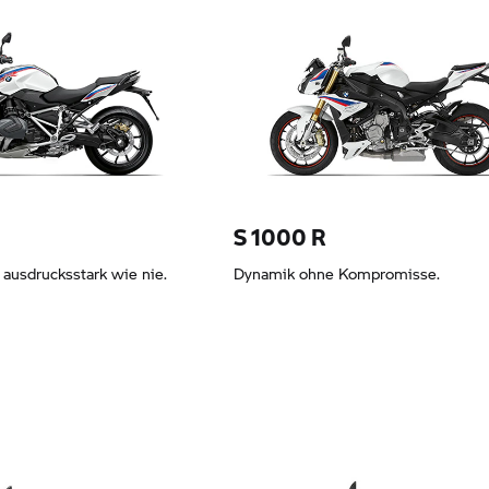
9,98 EUR
Leasing ab 239,98 EUR
S 1000 R
d ausdrucksstark wie nie.
Dynamik ohne Kompromisse.