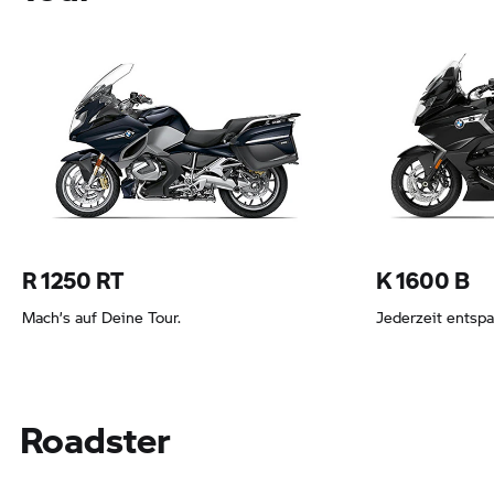
Leasing ab 193,80 EUR
Leasing ab 14
R 1250 RT
K 1600 B
Mach’s auf Deine Tour.
Jederzeit entspa
Roadster