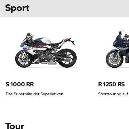
Sport
S 1000 RR
R 1250 RS
Das Superbike der Superlativen.
Sporttouring auf
Tour