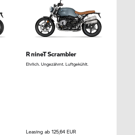
Leasing ab 47,72 EUR
R nineT Scrambler
Ehrlich. Ungezähmt. Luftgekühlt.
Leasing ab 125,64 EUR