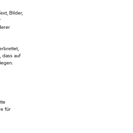
xt, Bilder,
r
derer
rbreitet,
, dass auf
iegen.
ite
e für