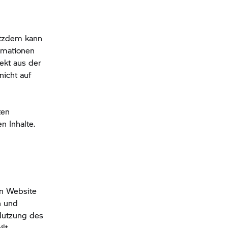
otzdem kann
ormationen
ekt aus der
nicht auf
ten
 Inhalte.
en Website
n und
 Nutzung des
lt.