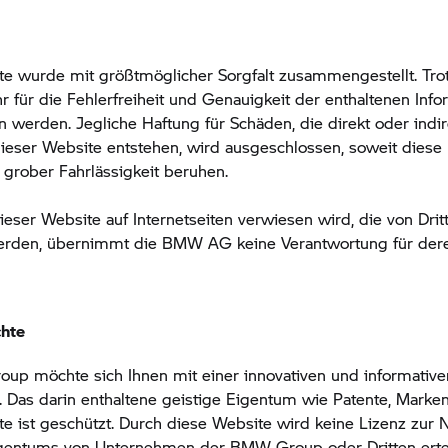
te wurde mit größtmöglicher Sorgfalt zusammengestellt. Tr
 für die Fehlerfreiheit und Genauigkeit der enthaltenen Inf
erden. Jegliche Haftung für Schäden, die direkt oder indir
eser Website entstehen, wird ausgeschlossen, soweit diese 
 grober Fahrlässigkeit beruhen.
ieser Website auf Internetseiten verwiesen wird, die von Drit
erden, übernimmt die BMW AG keine Verantwortung für deren
chte
oup
möchte sich Ihnen mit einer innovativen und informativ
. Das darin enthaltene geistige Eigentum wie Patente, Marke
e ist geschützt. Durch diese Website wird keine Lizenz zur
igentums von Unternehmen der
BMW Group
oder Dritten ertei