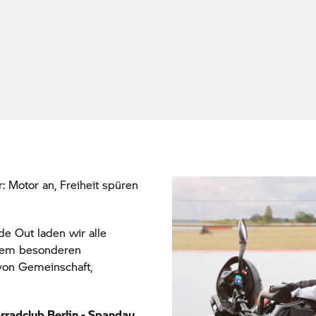
 Motor an, Freiheit spüren
!
e Out laden wir alle
inem besonderen
 von Gemeinschaft,
adclub Berlin - Spandau