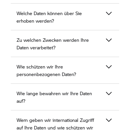
07957 Langenwetzendorf
Welche Daten können über Sie
Telefon: +49 (0) 36625 7933-0
erhoben werden?
E-Mail: kontakt.kuehnert@bmw-kuehnert.de
Zu welchen Zwecken werden Ihre
Allgemeines zur Datenverarbeitung
Daten verarbeitet?
Rechtsgrundlage für die Verarbeitung
personenbezogener Daten
Wie schützen wir Ihre
personenbezogenen Daten?
Nach Maßgabe des Art. 13 DSGVO teilen wir
Ihnen die Rechtsgrundlagen unserer
Datenverarbeitungen mit. Sofern die
Wie lange bewahren wir Ihre Daten
Rechtsgrundlage im Datenschutzhinweis nicht
auf?
genau genannt wird, gilt Folgendes: Die
Rechtsgrundlage für die Einholung von
Wem geben wir international Zugriff
Einwilligungen ist Art. 6 Abs. 1 lit. a i. V. m. Art. 7
DSGVO. Die Rechtsgrundlage für die Verarbeitung
auf Ihre Daten und wie schützen wir