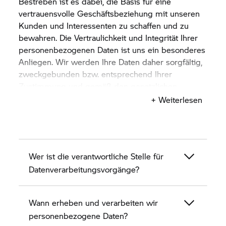
Bestreben ist es dabei, die Basis für eine
vertrauensvolle Geschäftsbeziehung mit unseren
Kunden und Interessenten zu schaffen und zu
bewahren. Die Vertraulichkeit und Integrität Ihrer
personenbezogenen Daten ist uns ein besonderes
Anliegen. Wir werden Ihre Daten daher sorgfältig,
zweckgebunden bzw. entsprechend Ihrer
Zustimmung und gemäß den gesetzlichen
Bestimmungen zum Datenschutz verarbeiten und
+ Weiterlesen
nutzen.
Datenschutzhinweise gemäß Art. 13 DSGVO
Wer ist die verantwortliche Stelle für
Verantwortliche Stelle im Sinne der Datenschutz-
Datenverarbeitungsvorgänge?
Grundverordnung (DSGVO) und anderer
datenschutzrechtlicher Bestimmungen ist:
Wann erheben und verarbeiten wir
Autohaus Kühnert GmbH & Co. KG
personenbezogene Daten?
Am Daßlitzer Kreuz 21