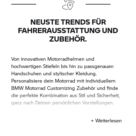
Unsere Experten präsentieren Details und
beantworten Fragen. Spüre das Fahrgefühl, die
Leistung und Technologie bei aufregenden
NEUSTE TRENDS FÜR
Probefahrten im Zwickauer Umland. Instruktoren
FAHRERAUSSTATTUNG UND
begleiten dich für ein unvergessliches
Fahrerlebnis. Erlebe die Faszination von
ZUBEHÖR.
BMW Motorrad
aus erster Hand und sichere dir
deine Probefahrt!
Von innovativen Motorradhelmen und
hochwertigen Stiefeln bis hin zu passgenauen
Handschuhen und stylischer Kleidung.
Personalisiere dein Motorrad mit individuellem
BMW Motorrad
Customizing Zubehör und finde
die perfekte Kombination aus Stil und Sicherheit,
ganz nach Deinen persönlichen Vorstellungen.
+ Weiterlesen