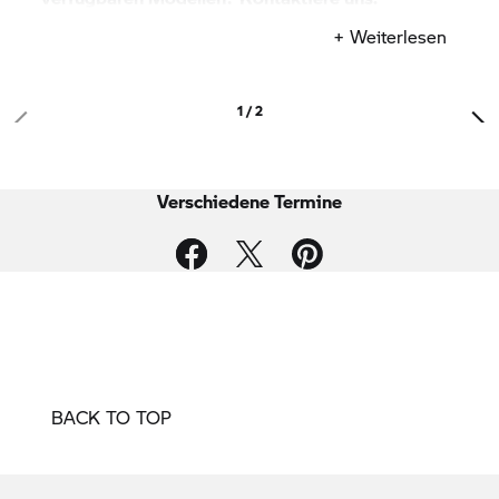
+ Weiterlesen
Dein Ansprechparnter:
Michael Ortwig
1 / 2
Verkaufsleiter Motorrad
+49 3765 6102-0
Verschiedene Termine
E-Mail schreiben
Freue dich auf eine unvergessliche Zeit voller
Action, Adrenalin und faszinierender Motorräder.
Wir freuen uns darauf, dich willkommen zu
heißen!
BACK TO TOP