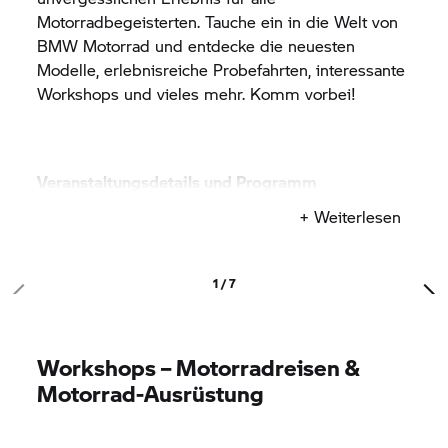
Motorradbegeisterten. Tauche ein in die Welt von
BMW Motorrad
und entdecke die neuesten
Modelle, erlebnisreiche Probefahrten, interessante
Workshops und vieles mehr. Komm vorbei!
Veranstaltungsdetails und Programm
+ Weiterlesen
Das
BMW Motorrad
on Tour Event findet am 29.
und 30. Juli 2023, jeweils von 9-15h im BMW
Autohaus Kühnert in Zwickau statt. Unser
1 / 7
Veranstaltungsort bietet einen traumhaften Blick
über das Zwickauer Tal, ausreichend
Parkmöglichkeiten und ist sehr gut erreichbar. Die
Workshops – Motorradreisen &
Teilnahme am Event ist kostenlos.
Motorrad-Ausrüstung