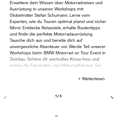
Das erwartet Dich bei Motorrad on Tour:
Erweitere dein Wissen über Motorradreisen und
Ausrüstung in unseren Workshops mit
- Geführte Probefahrten
Globetrotter Stefan Schumann. Lerne vom
- Neueste
BMW Motorrad
Modelle
Experten, wie du Touren optimal planst und sicher
- Workshops mit Tipps und Tricks
fährst. Entdecke Reiseziele, erhalte Routentipps
- Aktuelle Trends für Fahrerausstattung und
und finde die perfekte Motorradausrüstung.
Zubehör
Tausche dich aus und bereite dich auf
- Kühle Getränke und der Rost brennt
unvergessliche Abenteuer vor. Werde Teil unserer
Workshops beim
BMW Motorrad
on Tour Event in
Zwickau. Sichere dir wertvolles Know-how und
erlebe die Faszination des Motorradfahrens. Sei
Entdecke die neuesten
BMW Motorrad
Modelle
dabei!
und erlebnisreiche Probefahrten.
+ Weiterlesen
Freue dich auf eine exklusive Gelegenheit, die
neuesten
BMW Motorrad
Modelle im
1 / 3
Jubiläumsjahr 100 Jahre
BMW Motorrad
zu
erleben. Entdecke Vielfalt und Innovation von
kraftvollen Tourern bis zu sportlichen Roadstern.