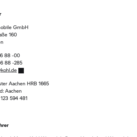
r
mobile GmbH
aße 160
en
 56 88 -00
56 88 -285
@kohl.de
ster Aachen HRB 1665
nd: Aachen
 123 594 481
hrer