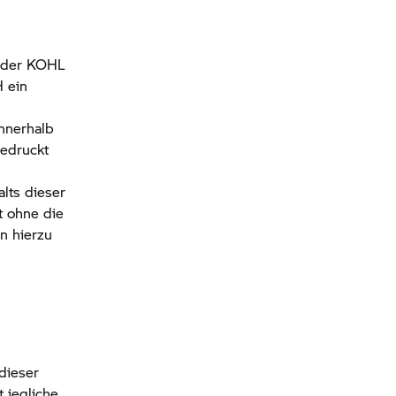
t der KOHL
 ein
nnerhalb
edruckt
alts dieser
t ohne die
n hierzu
dieser
 jegliche