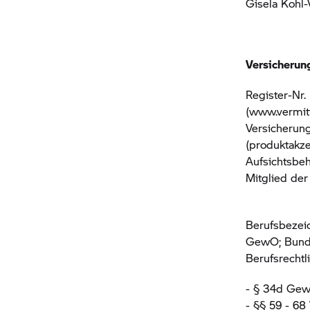
Gisela Kohl-
Versicherung
Register-Nr
(www.vermitt
Versicherun
(produktakze
Aufsichtsbeh
Mitglied der
Berufsbezeic
GewO; Bunde
Berufsrechtl
- § 34d Ge
- §§ 59 - 6