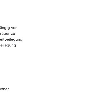
hängig von
arüber zu
reitbeilegung
tbeilegung
 einer