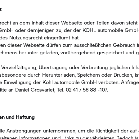
t
recht an dem Inhalt dieser Webseite oder Teilen davon steh
GmbH oder demjenigen zu, der der KOHL automobile GmbH
des Nutzungsrecht eingeräumt hat.
ten dieser Webseite dürfen zum ausschließlichen Gebrauch i
nehmens herunter geladen, vorübergehend gespeichert und g
Vervielfältigung, Übertragung oder Verbreitung jeglichen Inh
sbesondere durch Herunterladen, Speichern oder Drucken, is
he Einwilligung der Kohl automobile GmbH verboten. Anfrage
itte an Daniel Grosvarlet, Tel. 02 41 / 56 88 -107.
en und Haftung
lle Anstrengungen unternommen, um die Richtigkeit der auf 
altenen Informationen und Links zu gewährleisten. Jedoch ist