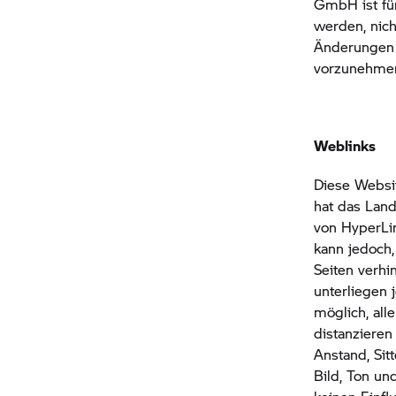
GmbH ist für
werden, nich
Änderungen 
vorzunehme
Weblinks
Diese Websit
hat das Lan
von HyperLin
kann jedoch,
Seiten verhi
unterliegen
möglich, all
distanzieren
Anstand, Sit
Bild, Ton un