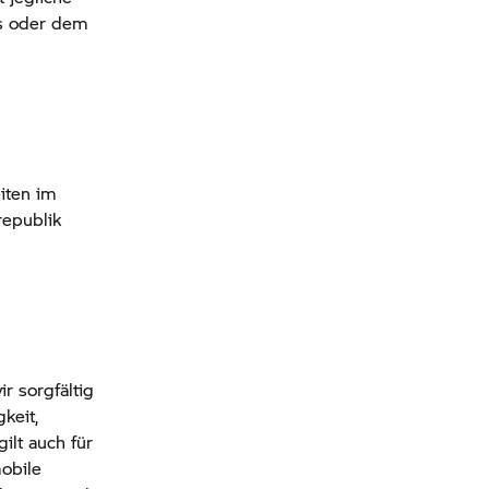
ks oder dem
eiten im
epublik
r sorgfältig
gkeit,
ilt auch für
mobile