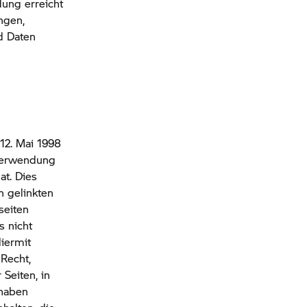
dung erreicht
ngen,
d Daten
12. Mai 1998
 Verwendung
at. Dies
n gelinkten
seiten
s nicht
Hiermit
 Recht,
 Seiten, in
 haben