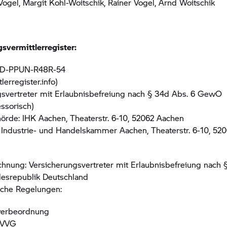
Vogel, Margit Kohl-Woitschik, Rainer Vogel, Arnd Woitschik
svermittlerregister:
. D-PPUN-R48R-54
lerregister.info)
gsvertreter mit Erlaubnisbefreiung nach § 34d Abs. 6 GewO
ssorisch)
örde: IHK Aachen, Theaterstr. 6-10, 52062 Aachen
 Industrie- und Handelskammer Aachen, Theaterstr. 6-10, 52
hnung: Versicherungsvertreter mit Erlaubnisbefreiung nach 
srepublik Deutschland
iche Regelungen:
werbeordnung
8 VVG