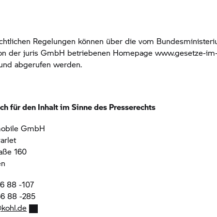
echtlichen Regelungen können über die vom Bundesminister
von der juris GmbH betriebenen Homepage www.gesetze-im-i
und abgerufen werden.
ch für den Inhalt im Sinne des Presserechts
mobile GmbH
arlet
aße 160
en
56 88 -107
56 88 -285
@kohl.de