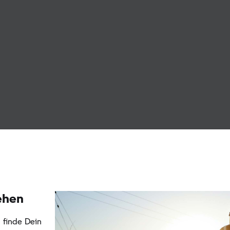
ehen
 finde Dein