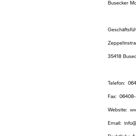
Busecker M
Geschäftsfü
Zeppelinstra
35418 Buse
Telefon: 06
Fax: 06408-
Website: w
Email: info