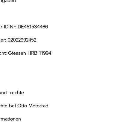
Angaben
r ID Nr: DE451534466
er: 02022992452
icht: Giessen HRB 11994
und -rechte
chte bei Otto Motorrad
ormationen