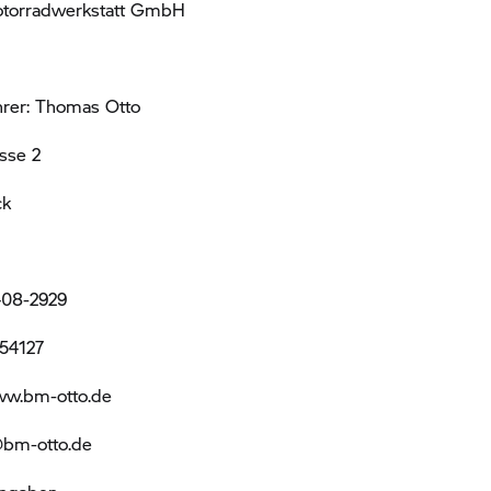
otorradwerkstatt GmbH
hrer: Thomas Otto
sse 2
ck
408-2929
54127
ww.bm-otto.de
@bm-otto.de