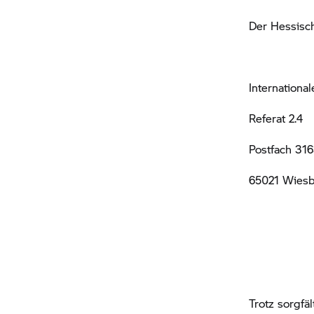
Der Hessisc
Internationa
Referat 2.4
Postfach 31
65021 Wies
Trotz sorgfä