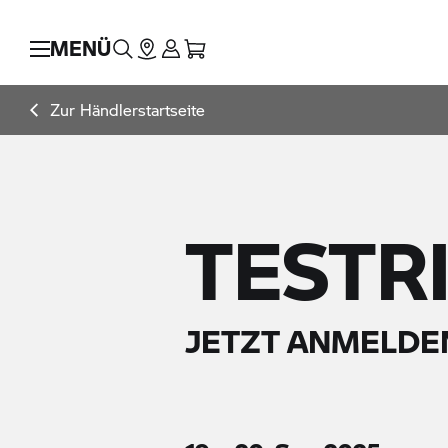
MENÜ
Zur Händlerstartseite
TESTR
JETZT ANMELDE