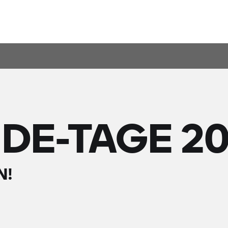
IDE-TAGE 2
N!