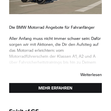
Die
BMW Motorrad
Angebote für Fahranfänger
Aller Anfang muss nicht immer schwer sein: Dafür
sorgen wir mit Aktionen, die Dir den Aufstieg auf
das Motorrad erleichtern: vom
Motorradführerschein der Klassen A1, A2 und A
über Fahrsicherheitstrainings bis hin zu Deinem
ersten
BMW Motorrad.
Weiterlesen
MEHR ERFAHREN
Spirit of GS