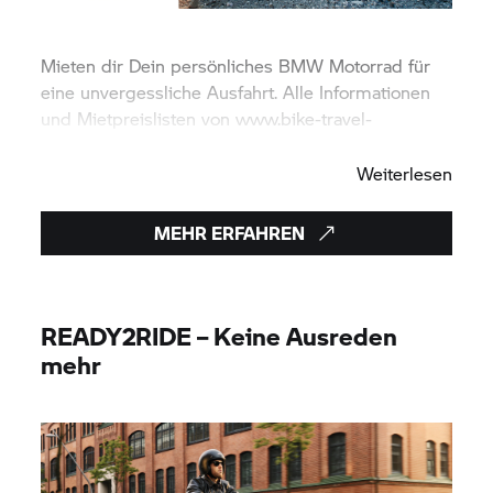
Mieten dir Dein persönliches
BMW Motorrad
für
eine unvergessliche Ausfahrt. Alle Informationen
und Mietpreislisten von www.bike-travel-
service.de findest du hier.
Weiterlesen
MEHR ERFAHREN
READY2RIDE – Keine Ausreden
mehr