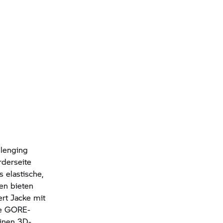
llenging
rderseite
 elastische,
en bieten
rt Jacke mit
ce GORE-
inen 3D-