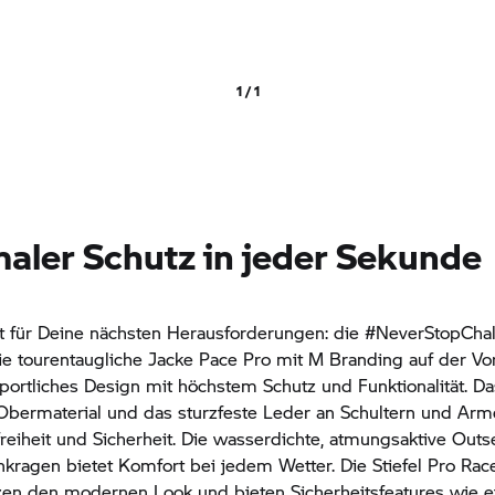
1 / 1
aler Schutz in jeder Sekunde
rt für Deine nächsten Herausforderungen: die #NeverStopCha
Die tourentaugliche Jacke Pace Pro mit M Branding auf der Vo
portliches Design mit höchstem Schutz und Funktionalität. Das
Obermaterial und das sturzfeste Leder an Schultern und Arm
iheit und Sicherheit. Die wasserdichte, atmungsaktive Outse
kragen bietet Komfort bei jedem Wetter. Die Stiefel Pro Ra
en den modernen Look und bieten Sicherheitsfeatures wie e