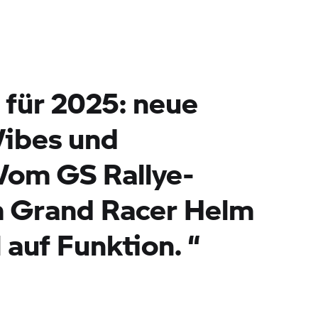
 für 2025:
neue
Vibes und
Vom GS Rallye-
m Grand Racer Helm
il auf Funktion.
“