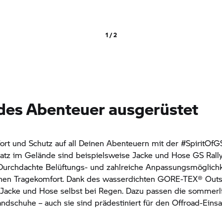
1 / 2
edes Abenteuer ausgerüstet
rt und Schutz auf all Deinen Abenteuern mit der #SpiritOfGS
satz im Gelände sind beispielsweise Jacke und Hose GS Ral
Durchdachte Belüftungs- und zahlreiche Anpassungsmöglichk
ohen Tragekomfort. Dank des wasserdichten GORE-TEX® Outs
Jacke und Hose selbst bei Regen. Dazu passen die sommerli
ndschuhe – auch sie sind prädestiniert für den Offroad-Einsa