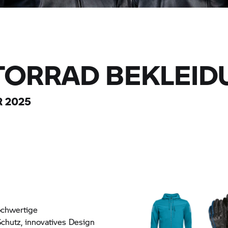
TORRAD
BEKLEID
 2025
ochwertige
chutz, innovatives Design