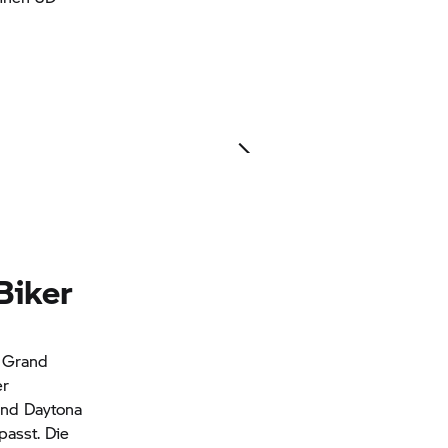
 Biker
m Grand
er
 und Daytona
passt. Die