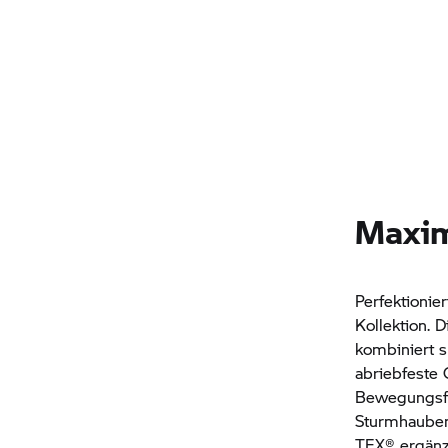
Maxim
Perfektionie
Kollektion. 
kombiniert s
abriebfeste 
Bewegungsfre
Sturmhauben
TEX® ergänz