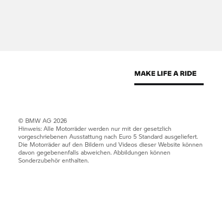
Nutzungsrechte
Die
BMW Group
möchte sich Ihnen mit einer
innovativen und informativen Website
präsentieren. Das darin enthaltene geistige
Eigentum wie Patente, Marken und Urheberrechte
ist geschützt. Durch diese Website wird keine
Lizenz zur Nutzung des geistigen Eigentums von
Unternehmen der
BMW Group
oder Dritten erteilt.
© BMW AG 2026
Hinweis: Alle Motorräder werden nur mit der gesetzlich
vorgeschriebenen Ausstattung nach Euro 5 Standard ausgeliefert.
Die Motorräder auf den Bildern und Videos dieser Website können
Anlaufstellen für hinweisgebende Personen
davon gegebenenfalls abweichen. Abbildungen können
Sonderzubehör enthalten.
Verantwortungsvolles, nachhaltiges und
rechtmäßiges Verhalten ist ein integraler
Bestandteil der Werte der
BMW Group.
Das
Hinweisgebersystem der
BMW Group
steht allen