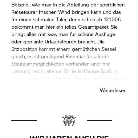
Beispiel, wie man in die Abteilung der sportlichen
Reisetourer frischen Wind bringen kann und das
für einen schmalen Taler, denn schon ab 12.100€
bekommt man hier ein tolles Gesamtpaket. Sie
bringt alles mit, was man für schöne Ausflüge
oder geplante Urlaubstouren braucht. Die
Sitzposition kommt einem gemütlichen Sessel
gleich, es ist genügend Potential für allerlei
Stauraummöglichkeiten vorhanden und ihre
Leistung reicht allemal für jede Menge Spaß in
kurvenreichen Abschnitten. Das spielerisch leichte
Handling hat mich absolut überzeugt und dadurch
Weiterlesen
wird auch selbst der Weg zur Arbeit zu einem
täglichen Abenteuer.