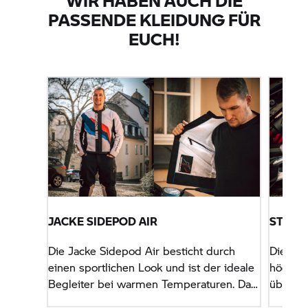
WIR HABEN AUCH DIE
PASSENDE KLEIDUNG FÜR
EUCH!
JACKE SIDEPOD AIR
STIEF
Die Jacke Sidepod Air besticht durch
Die Sti
einen sportlichen Look und ist der ideale
höchst
Begleiter bei warmen Temperaturen. Das
überzeu
großflächig verarbeitete Netzfutter
Schutze