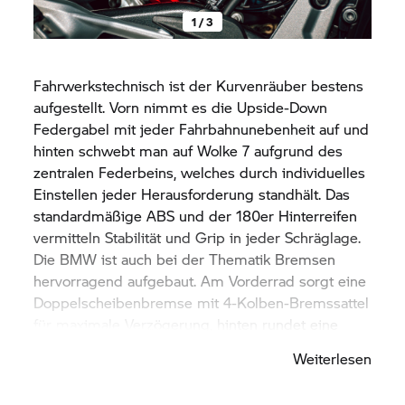
1 / 3
Fahrwerkstechnisch ist der Kurvenräuber bestens
aufgestellt. Vorn nimmt es die Upside-Down
Federgabel mit jeder Fahrbahnunebenheit auf und
hinten schwebt man auf Wolke 7 aufgrund des
zentralen Federbeins, welches durch individuelles
Einstellen jeder Herausforderung standhält. Das
standardmäßige ABS und der 180er Hinterreifen
vermitteln Stabilität und Grip in jeder Schräglage.
Die BMW ist auch bei der Thematik Bremsen
hervorragend aufgebaut. Am Vorderrad sorgt eine
Doppelscheibenbremse mit 4-Kolben-Bremssattel
für maximale Verzögerung, hinten rundet eine
Einscheibenbremse mit 1-Kolben-Bremssattel das
Weiterlesen
gesamte Bremskonzept ab.